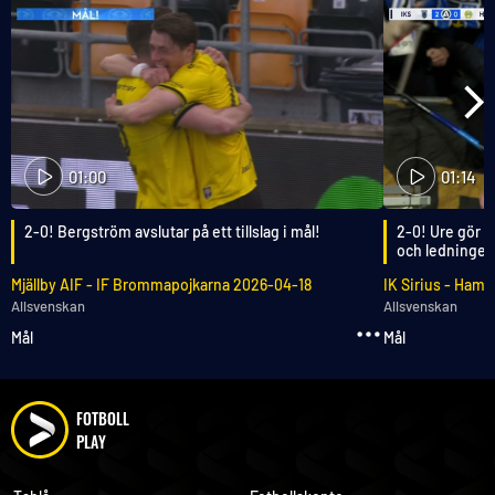
01:00
01:14
2-0! Bergström avslutar på ett tillslag i mål!
2-0! Ure gör i
och ledningen
Mjällby AIF
-
IF Brommapojkarna
2026-04-18
IK Sirius
-
Hamma
Allsvenskan
Allsvenskan
Mål
Mål
FOTBOLL
PLAY