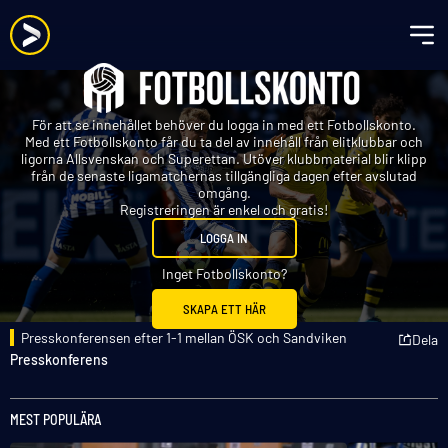
För att se innehållet behöver du logga in med ett Fotbollskonto.
Med ett Fotbollskonto får du ta del av innehåll från elitklubbar och
ligorna Allsvenskan och Superettan. Utöver klubbmaterial blir klipp
från de senaste ligamatchernas tillgängliga dagen efter avslutad
omgång.
Registreringen är enkel och gratis!
LOGGA IN
Inget Fotbollskonto?
SKAPA ETT HÄR
Presskonferensen efter 1-1 mellan ÖSK och Sandviken
Dela
Presskonferens
MEST POPULÄRA