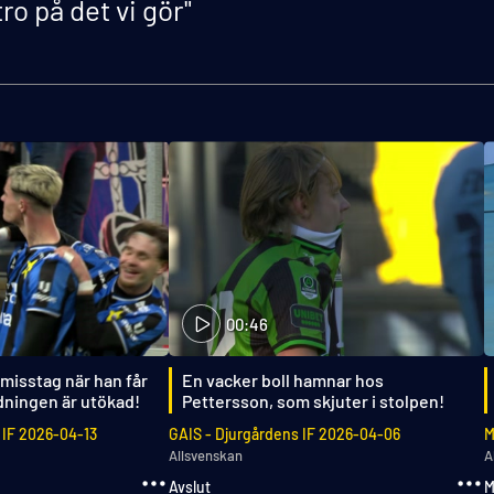
o på det vi gör"
00:46
 misstag när han får
En vacker boll hamnar hos
edningen är utökad!
Pettersson, som skjuter i stolpen!
IF
2026-04-13
GAIS
-
Djurgårdens IF
2026-04-06
M
Allsvenskan
A
Avslut
M