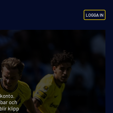
LOGGA IN
skonto.
bbar och
lir klipp