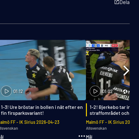
Dela
01:12
01:02
1-3! Ure bröstar in bollen i nät efter en
1-2! Bjerkebo tar in bol
fin firsparksvariant!
straffområdet och vrid
den i mål!
almö FF
-
IK Sirius
2026-04-23
Malmö FF
-
IK Sirius
2026-0
llsvenskan
Allsvenskan
ål
Mål