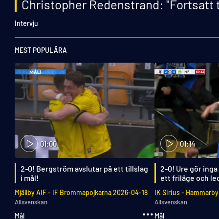
Christopher Redenstrand: "Fortsatt tr
Intervju
MEST POPULÄRA
01:00
01:14
2-0! Bergström avslutar på ett tillslag
2-0! Ure gör inga
i mål!
ett friläge och l
Mjällby AIF
-
IF Brommapojkarna
2026-04-18
IK Sirius
-
Hammarby 
Allsvenskan
Allsvenskan
Mål
Mål