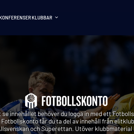
KONFERENSER
KLUBBAR
t se innehållet behöver du logga in med ett Fotboll
 Fotbollskonto får du ta del av innehåll från elitklu
Allsvenskan och Superettan. Utöver klubbmaterial b