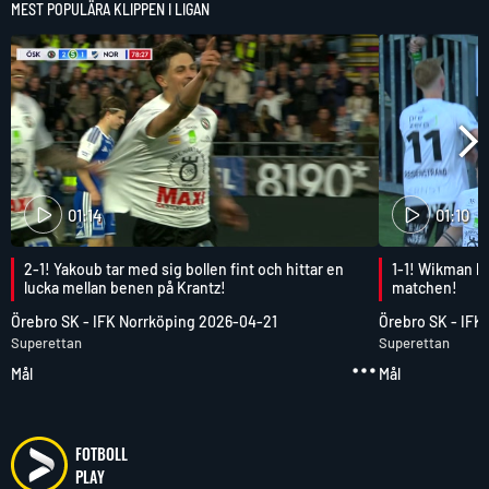
MEST POPULÄRA KLIPPEN I LIGAN
01:14
01:10
2-1! Yakoub tar med sig bollen fint och hittar en
1-1! Wikman lyf
lucka mellan benen på Krantz!
matchen!
Örebro SK
-
IFK Norrköping
2026-04-21
Örebro SK
-
IFK
Superettan
Superettan
Mål
Mål
FOTBOLL
PLAY