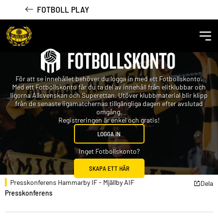
FOTBOLL PLAY
För att se innehållet behöver du logga in med ett Fotbollskonto.
Med ett Fotbollskonto får du ta del av innehåll från elitklubbar och
ligorna Allsvenskan och Superettan. Utöver klubbmaterial blir klipp
från de senaste ligamatchernas tillgängliga dagen efter avslutad
omgång.
Registreringen är enkel och gratis!
LOGGA IN
Inget Fotbollskonto?
SKAPA ETT HÄR
Presskonferens Hammarby IF - Mjällby AIF
Dela
Presskonferens