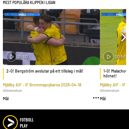
MEST POPULÄRA KLIPPEN I LIGAN
01:00
00:56
2-0! Bergström avslutar på ett tillslag i mål!
1-0! Malachows
hörnet!
Mjällby AIF
-
IF Brommapojkarna
2026-04-18
Mjällby AIF
-
IF 
Allsvenskan
Allsvenskan
Mål
Mål
FOTBOLL
PLAY