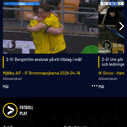
01:00
01:14
2-0! Bergström avslutar på ett tillslag i mål!
2-0! Ure gör i
och ledningen
Mjällby AIF
-
IF Brommapojkarna
2026-04-18
IK Sirius
-
Hamma
Allsvenskan
Allsvenskan
Mål
Mål
FOTBOLL
PLAY