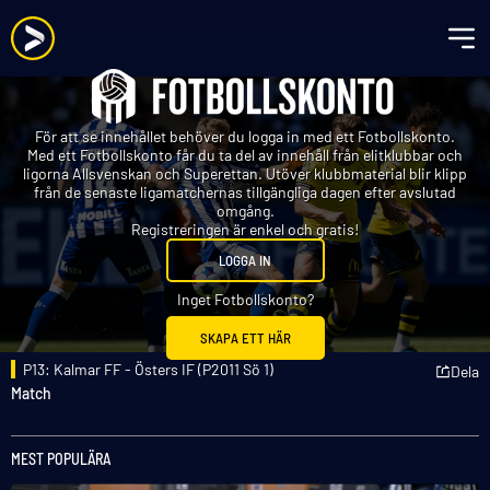
För att se innehållet behöver du logga in med ett Fotbollskonto.
Med ett Fotbollskonto får du ta del av innehåll från elitklubbar och
ligorna Allsvenskan och Superettan. Utöver klubbmaterial blir klipp
från de senaste ligamatchernas tillgängliga dagen efter avslutad
omgång.
Registreringen är enkel och gratis!
LOGGA IN
Inget Fotbollskonto?
SKAPA ETT HÄR
P13: Kalmar FF - Östers IF (P2011 Sö 1)
Dela
Match
MEST POPULÄRA