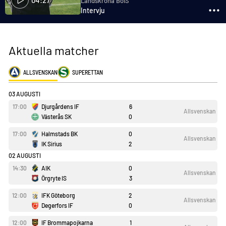
Landskrona BoIS
Intervju
Aktuella matcher
ALLSVENSKAN
SUPERETTAN
VISA ALLA
03 AUGUSTI
17:00
Djurgårdens IF
6
Allsvenskan
Västerås SK
0
17:00
Halmstads BK
0
Allsvenskan
IK Sirius
2
02 AUGUSTI
14:30
AIK
0
Allsvenskan
Örgryte IS
3
12:00
IFK Göteborg
2
Allsvenskan
Degerfors IF
0
12:00
IF Brommapojkarna
1