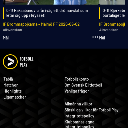
0-1! Haksabanovic får iväg ett drömavslut som
0-1! Bjerkebo 
letar sig upp i krysset!
bortalaget le
IF Brommapojkarna
-
Malmö FF
2026-08-02
IF Brommapojka
Allsvenskan
Allsvenskan
Mål
Mål
FOTBOLL
PLAY
Tablå
Fotbollskonto
Matcher
Om Svensk Elitfotboll
Highlights
Vanliga frågor
Ligamatcher
Allmänna villkor
Särskilda villkor för Fotboll Play
Integritetspolicy
Klubbarnas egna
integritetspolicy