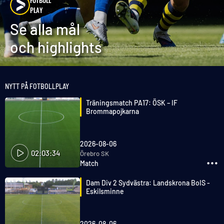
FOTBOLL
PLAY
Se alla mål
och highlights
NYTT PÅ FOTBOLLPLAY
Träningsmatch PA17: ÖSK – IF
Brommapojkarna
2026-08-06
02:03:34
Örebro SK
Match
Dam Div 2 Sydvästra: Landskrona BoIS -
Eskilsminne
2026-08-06