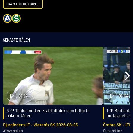
SKAPA FOTBOLLSKONTO
SENASTE MÅLEN
01:14
01:04
6-0! Tenho med en kraftfull nick som hittar in
1-3! Meriluoto
bakom Jäger!
bortalagets le
Djurgårdens IF
-
Västerås SK
2026-08-03
Örebro SK
-
IFK
Allsvenskan
Superettan