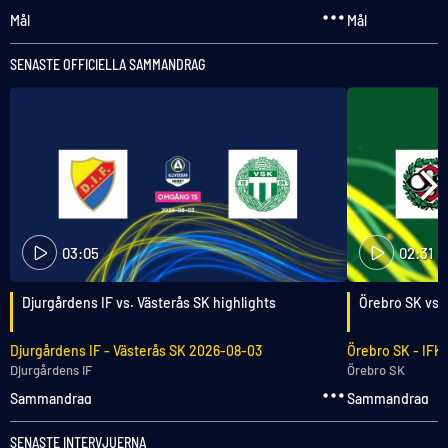
Mål
Mål
SENASTE OFFICIELLA SAMMANDRAG
03:05
02:31
Djurgårdens IF vs. Västerås SK highlights
Örebro SK vs.
Djurgårdens IF
-
Västerås SK
2026-08-03
Örebro SK
-
IFK
Djurgårdens IF
Örebro SK
Sammandrag
Sammandrag
SENASTE INTERVJUERNA