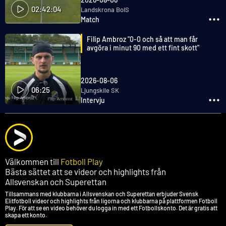
02:42:04
Landskrona BoIS
Match
Filip Ambroz "0-0 och så att man får
avgöra i minut 90 med ett fint skott"
2026-08-06
06:25
Ljungskile SK
Intervju
Välkommen till
Fotboll Play
Bästa sättet att se videor och highlights från
Allsvenskan och Superettan
Tillsammans med klubbarna i Allsvenskan och Superettan erbjuder Svensk
Elitfotboll videor och highlights från ligorna och klubbarna på plattformen Fotboll
Play. För att se en video behöver du logga in med ett Fotbollskonto. Det är gratis att
skapa ett konto.