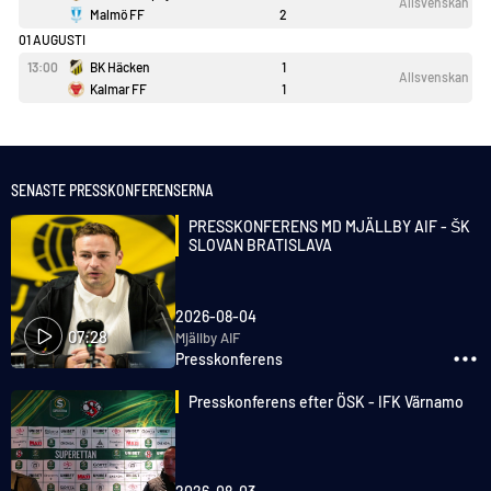
Allsvenskan
Malmö FF
2
01 AUGUSTI
13:00
BK Häcken
1
Allsvenskan
Kalmar FF
1
SENASTE PRESSKONFERENSERNA
PRESSKONFERENS MD MJÄLLBY AIF - ŠK
SLOVAN BRATISLAVA
2026-08-04
07:28
Mjällby AIF
Presskonferens
Presskonferens efter ÖSK - IFK Värnamo