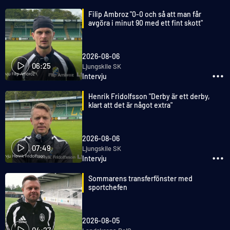
Filip Ambroz "0-0 och så att man får
avgöra i minut 90 med ett fint skott"
2026-08-06
06:25
Ljungskile SK
Intervju
Henrik Fridolfsson "Derby är ett derby,
klart att det är något extra"
2026-08-06
07:49
Ljungskile SK
Intervju
Sommarens transferfönster med
sportchefen
2026-08-05
04:27