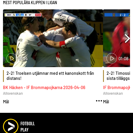
MEST POPULÄRA KLIPPEN I LIGAN
01:14
01:08
2-2! Troelsen utjämnar med ett kanonskott från
2-2! Timossi A
distans!
sista tilläggs
BK Häcken
-
IF Brommapojkarna
2026-04-06
IF Brommapojka
Allsvenskan
Allsvenskan
Mål
Mål
FOTBOLL
PLAY