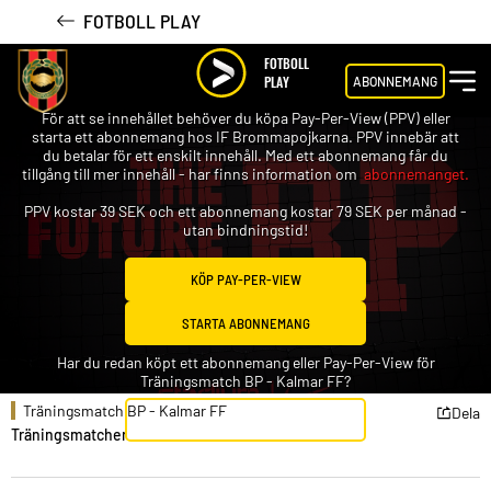
FOTBOLL PLAY
FOTBOLL
PLAY
ABONNEMANG
För att se innehållet behöver du köpa Pay-Per-View (PPV) eller
starta ett abonnemang hos IF Brommapojkarna. PPV innebär att
du betalar för ett enskilt innehåll. Med ett abonnemang får du
tillgång till mer innehåll - har finns information om
abonnemanget.
PPV kostar 39 SEK och ett abonnemang kostar 79 SEK per månad -
utan bindningstid!
KÖP PAY-PER-VIEW
STARTA ABONNEMANG
Har du redan köpt ett abonnemang eller Pay-Per-View för
Träningsmatch BP - Kalmar FF?
Träningsmatch BP - Kalmar FF
Dela
LOGGA IN
Träningsmatcher