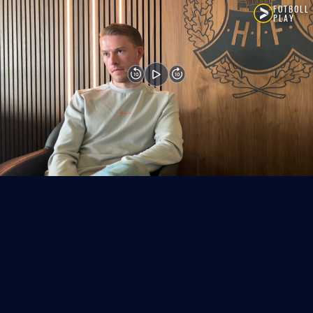
FOTBOLL
PLAY
10
10