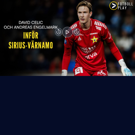
FOTBOLL
PLAY
10
10