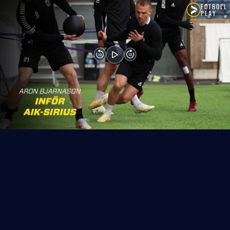
FOTBOLL
PLAY
10
10