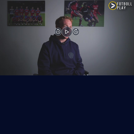
FOTBOLL
PLAY
10
10