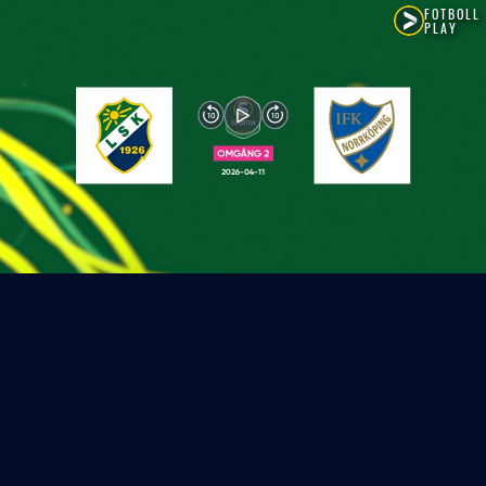
FOTBOLL
PLAY
10
10