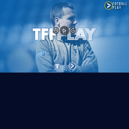
FOTBOLL
PLAY
10
10