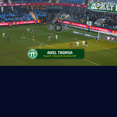
FOTBOLL
PLAY
10
10