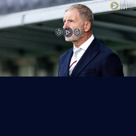
FOTBOLL
PLAY
10
10