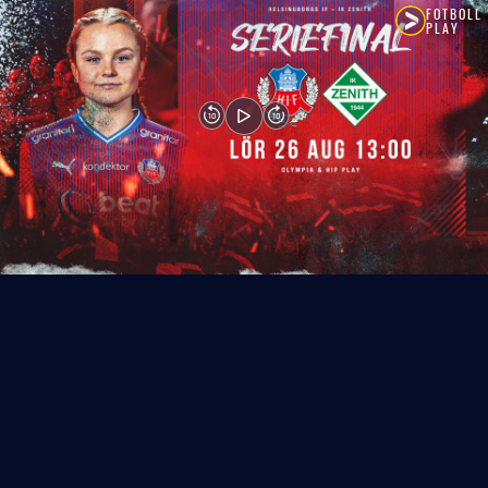
FOTBOLL
PLAY
10
10