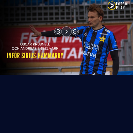
FOTBOLL
PLAY
10
10