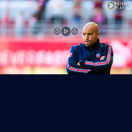
FOTBOLL
PLAY
10
10