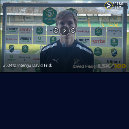
FOTBOLL
PLAY
10
10